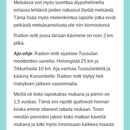
Metsässä voit myös suorittaa älypuhelimella
erilaisia tehtäviä joiden ratkaisut löydät metsästä.
Tämä lisää myös mielenkiintoa lapsille jotka eivät
pelkästä metsäsamoilusta ole niin kiinnostunut.
Raition reitti jossa tänään kävimme on noin 2 km
pitkä.
Ajo-ohje
: Raition reitti sijaitsee Tuusulan
moottoritien varrella. Helsingistä 25 km ja
Tikkurilasta 10 km. Aja vanhaa Tuusulantietä ja
käänny Korsontielle: Raition reitti löytyy heti
risteyksen jälkeen vasemmalta.
Meillä oli koko lapsikatras mukana ja pienin on
1,5 vuotias. Tämä siis rajoitti ajallisesti hieman
koska emme ottaneet rattaita mukaan. Tosin
meidän pieninkin jaksoi koko matkan kävellä
mukana ja tutki myös innoissaan kaikkea maasta