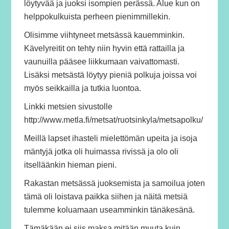
löytyvää ja juoksi isompien perässä. Alue kun on
helppokulkuista perheen pienimmillekin.
Olisimme viihtyneet metsässä kauemminkin.
Kävelyreitit on tehty niin hyvin että rattailla ja
vaunuilla pääsee liikkumaan vaivattomasti.
Lisäksi metsästä löytyy pieniä polkuja joissa voi
myös seikkailla ja tutkia luontoa.
Linkki metsien sivustolle
http://www.metla.fi/metsat/ruotsinkyla/metsapolku/
Meillä lapset ihasteli mielettömän upeita ja isoja
mäntyjä jotka oli huimassa rivissä ja olo oli
itselläänkin hieman pieni.
Rakastan metsässä juoksemista ja samoilua joten
tämä oli loistava paikka siihen ja näitä metsiä
tulemme koluamaan useamminkin tänäkesänä.
Tämäkään ei siis maksa mitään muuta kuin