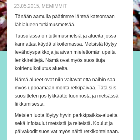
23.05.2015, MEMIMMIT
Tänään aamulla päätimme lähteä katsomaan
lähialueen tutkimusmetsää.
Tuusulassa on tutkimusmetsiä ja alueita jossa
kannattaa käydä ulkoilemassa. Metsistä löytyy
levähdyspaikkoja ja aivan mielettömän upeita
lenkkireittejä. Nämä ovat myös suosittuja
koirienulkoilutus alueita.
Nämä alueet ovat niin valtavat että näihin saa
myös uppoamaan monta retkipäivää. Tätä siis
suosittelen jos tykkäätte luonnosta ja metsässä
liikkumisesta.
Metsien luota löytyy hyvin parkkipaikka-alueita
sekä infotaulut metsistä ja reiteistä. Koulut ja
päiväkodit suosivat myös näitä retkikohteinaan.