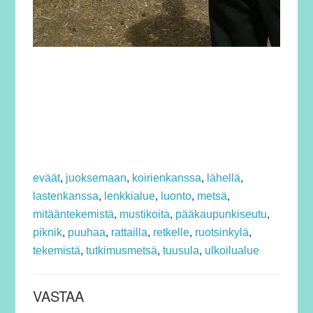
eväät
,
juoksemaan
,
koirienkanssa
,
lähellä
,
lastenkanssa
,
lenkkialue
,
luonto
,
metsä
,
mitääntekemistä
,
mustikoita
,
pääkaupunkiseutu
,
piknik
,
puuhaa
,
rattailla
,
retkelle
,
ruotsinkylä
,
tekemistä
,
tutkimusmetsä
,
tuusula
,
ulkoilualue
VASTAA